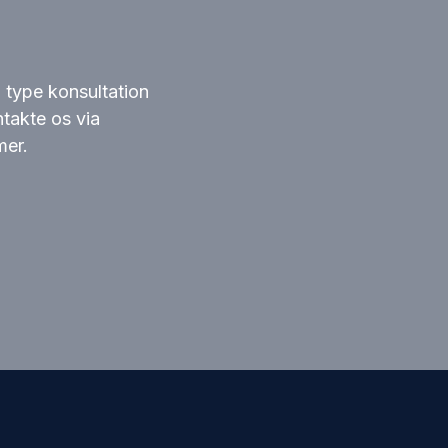
n type konsultation
takte os via
mer.