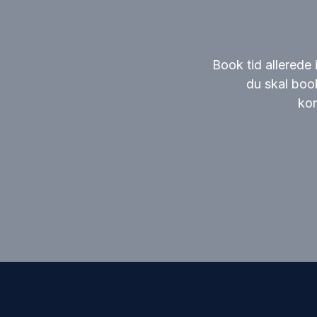
Book tid allerede 
du skal boo
kon