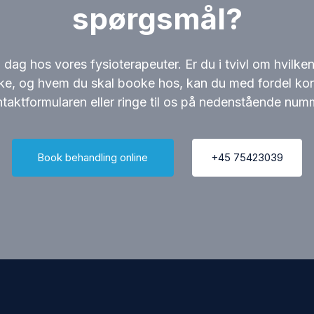
spørgsmål?
i dag hos vores fysioterapeuter. Er du i tvivl om hvilke
ke, og hvem du skal booke hos, kan du med fordel kon
taktformularen eller ringe til os på nedenstående num
Book behandling online
+45 75423039