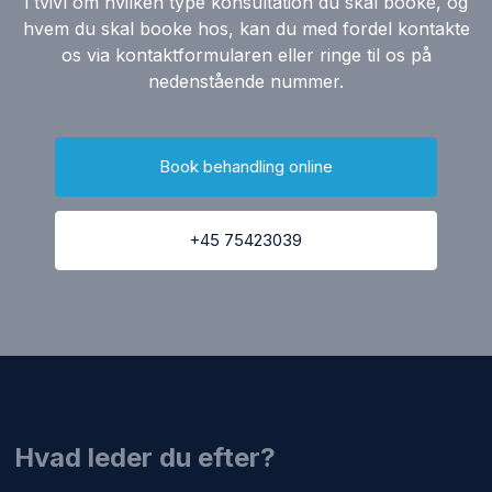
i tvivl om hvilken type konsultation du skal booke, og
hvem du skal booke hos, kan du med fordel kontakte
os via kontaktformularen eller ringe til os på
nedenstående nummer.
Book behandling online
+45 75423039
​Hvad leder du efter?