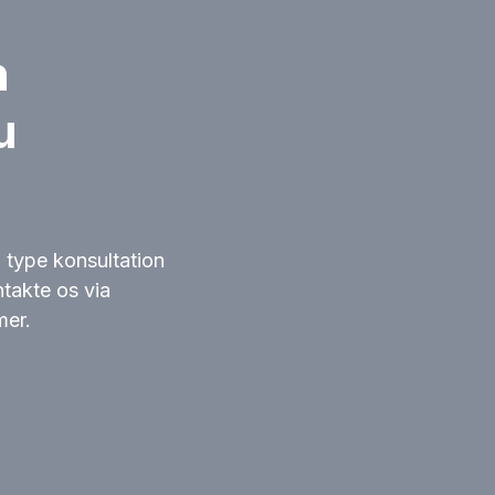
n
u
n type konsultation
takte os via
mer.