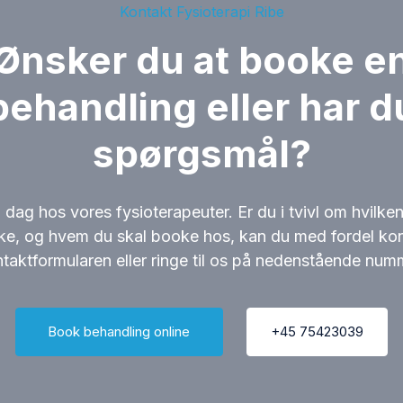
Kontakt Fysioterapi Ribe
Ønsker du at booke e
behandling eller har d
spørgsmål?
i dag hos vores fysioterapeuter. Er du i tvivl om hvilke
ke, og hvem du skal booke hos, kan du med fordel kon
taktformularen eller ringe til os på nedenstående num
Book behandling online
+45 75423039