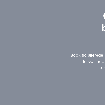
Book tid allerede 
du skal boo
kon