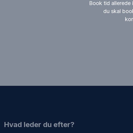
Book tid allerede 
du skal boo
kon
​Hvad leder du efter?