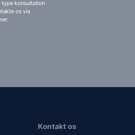
n type konsultation
takte os via
mer.
Kontakt os