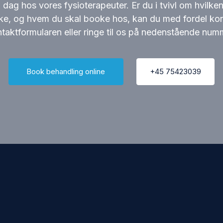
i dag hos vores fysioterapeuter. Er du i tvivl om hvilke
ke, og hvem du skal booke hos, kan du med fordel kon
taktformularen eller ringe til os på nedenstående num
Book behandling online
+45 75423039